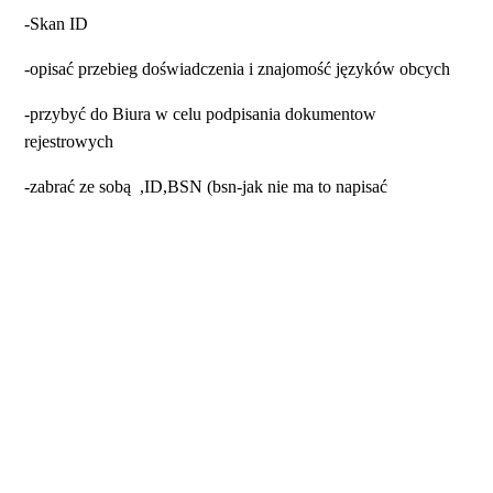
-Skan ID
-opisać przebieg doświadczenia i znajomość języków obcych
-przybyć do Biura w celu podpisania dokumentow
rejestrowych
-zabrać ze sobą ,ID,BSN (bsn-jak nie ma to napisać
informacyjnie na e mail),prawa jazdy o ile posiadamy
-kierowcy maja obowiązek przedstawić prawa jazdy i inne
uprawnienia z tym zwiazane
__________________________________________________
_______________________________________
info@marekvastgoed.nl