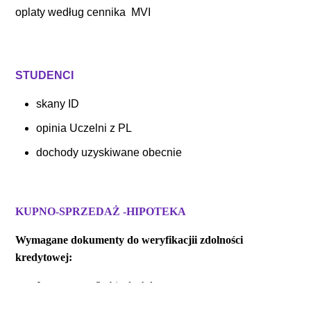
oplaty według cennika MVI
STUDENCI
skany ID
opinia Uczelni z PL
dochody uzyskiwane obecnie
KUPNO-SPRZEDAŻ -HIPOTEKA
Wymagane dokumenty do weryfikacjii zdolności
kredytowej:
Jaaropgave z 3 ubiegłych lat
Solarisy z 3 ubiegłych miesięcy